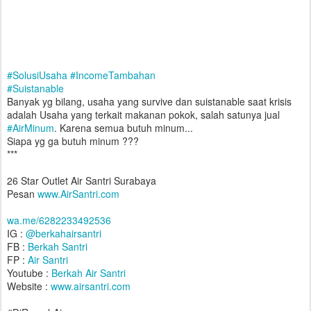
#
SolusiUsaha
#
IncomeTambahan
#
Suistanable
Banyak yg bilang, usaha yang survive dan suistanable saat krisis
adalah Usaha yang terkait makanan pokok, salah satunya jual
#
AirMinum
. Karena semua butuh minum...
Siapa yg ga butuh minum ???
***
26 Star Outlet Air Santri Surabaya
Pesan
www.AirSantri.com
wa.me/6282233492536
IG :
@berkahairsantri
FB :
Berkah Santri
FP :
Air Santri
Youtube :
Berkah Air Santri
Website :
www.airsantri.com