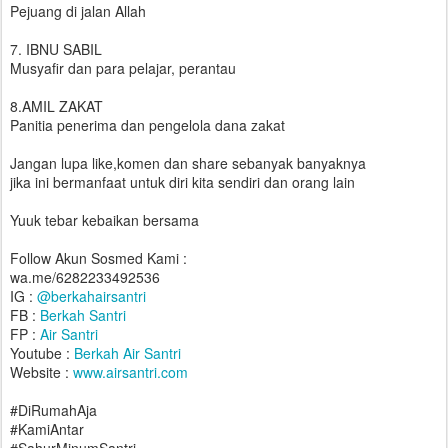
Pejuang di jalan Allah
7. IBNU SABIL
Musyafir dan para pelajar, perantau
8.AMIL ZAKAT
Panitia penerima dan pengelola dana zakat
Jangan lupa like,komen dan share sebanyak banyaknya
jika ini bermanfaat untuk diri kita sendiri dan orang lain
Yuuk tebar kebaikan bersama
Follow Akun Sosmed Kami :
wa.me/6282233492536
IG :
@berkahairsantri
FB :
Berkah Santri
FP :
Air Santri
Youtube :
Berkah Air Santri
Website :
www.airsantri.com
#DiRumahAja
#KamiAntar