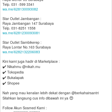
Telp. 031 -599 3341
wa.me/628130093082
Star Outlet Jambangan :
Raya Jambangan 147 Surabaya
Telp. 031-8251 1558
wa.me/6281230093081
Star Outlet Sambikerep :
Raya Lontar No.163 Surabaya
wa.me/6282132206083
Kini kami juga hadir di Marketplace :
✔️
Nikahmu @nikah.mu
✔️
Tokopedia
✔️
Bukalapak
✔️
Shopee
Nah yang mau kenalan lebih dekat dengan @berkahairsantri
😍
Silahkan langsung cus info dibawah ini ya
Follow Akun Sosmed Kami :