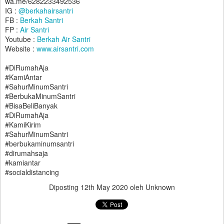
wa.me/6282233492536
IG :
@berkahairsantri
FB :
Berkah Santri
FP :
Air Santri
Youtube :
Berkah Air Santri
Website :
www.airsantri.com
#DiRumahAja
#KamiAntar
#SahurMinumSantri
#BerbukaMinumSantri
#BisaBeliBanyak
#DiRumahAja
#KamiKirim
#SahurMinumSantri
#berbukaminumsantri
#dirumahsaja
#kamiantar
#socialdistancing
Diposting
12th May 2020
oleh Unknown