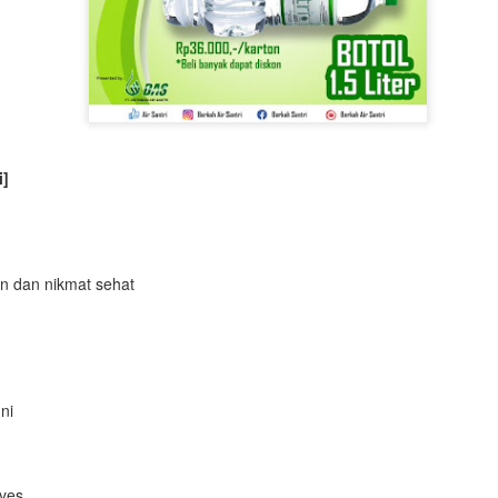
i]
an dan nikmat sehat
h
ni
 yes