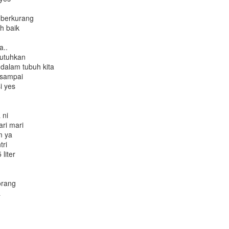
 berkurang
h baik
a..
utuhkan
m dalam tubuh kita
 sampai
i yes
 ni
ari mari
m ya
tri
liter
orang
a