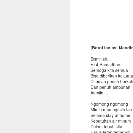
[Botol Isolasi Mandir
Bismillah...
H+4 Ramadhan
Semoga kita semua
Bisa diberikan kekuat
Di bulan penuh berka
Dan penuh ampunan
Aamiin....
Ngomong ngomong
Mimin mau ngasih tau 
Selama stay at home
Kebutuhan air minum
Dalam tubuh kita
Manfaat Air Minum
Harus tetap terpenuhi