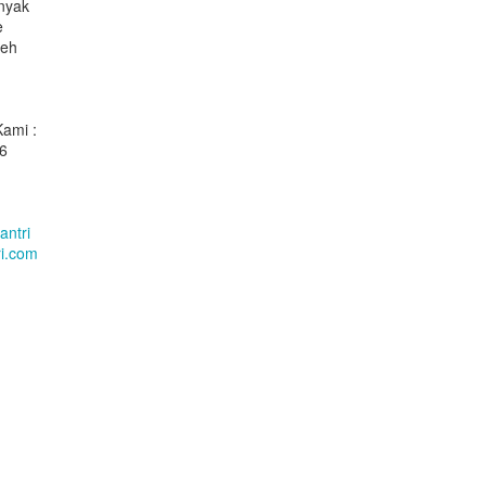
nyak
e
deh
ami :
6
antri
i.com
Camilan Sederhana Saat Musim Hujan!!