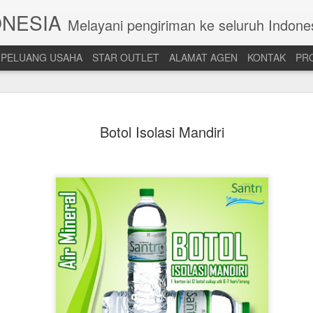
ONESIA
Melayani pengiriman ke seluruh Indone
PELUANG USAHA
STAR OUTLET
ALAMAT AGEN
KONTAK
PR
Botol Isolasi Mandiri