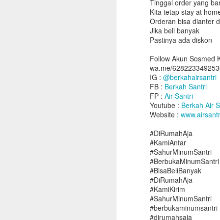
Tinggal order yang ba
Kita tetap stay at hom
Orderan bisa dianter 
Jika beli banyak
Pastinya ada diskon
Follow Akun Sosmed K
wa.me/628223349253
IG :
@berkahairsantri
FB :
Berkah Santri
FP :
Air Santri
Youtube :
Berkah Air S
Website :
www.airsantr
#DiRumahAja
#KamiAntar
#SahurMinumSantri
#BerbukaMinumSantri
#BisaBeliBanyak
#DiRumahAja
#KamiKirim
#SahurMinumSantri
#berbukaminumsantri
#dirumahsaja